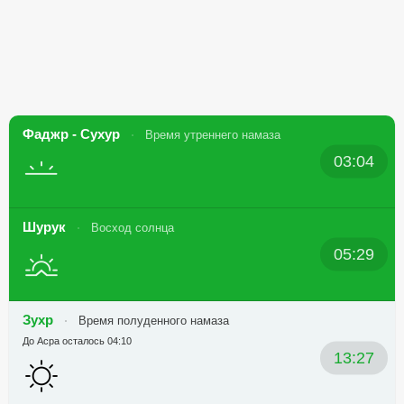
Фаджр - Сухур
Время утреннего намаза
03:04
Шурук
Восход солнца
05:29
Зухр
Время полуденного намаза
До Асра осталось 04:10
13:27