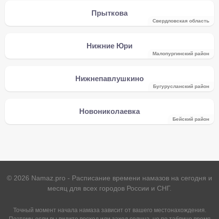
Прыткова
Свердловская область
Нижние Юри
Малопургинский район
Нижнепавлушкино
Бугурусланский район
Новониколаевка
Бейский район
©
2026
Namaz.pro - Расписание времени намазов на сегодня и
месяц для всех городов России и СНГ.
Точный момент начала намаза зависит от вашего местонахождения.