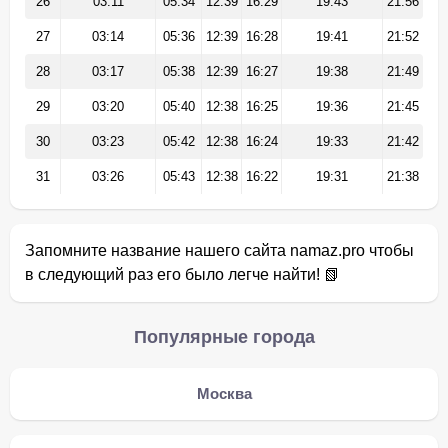
26
03:11
05:34
12:39
16:29
19:43
21:56
27
03:14
05:36
12:39
16:28
19:41
21:52
28
03:17
05:38
12:39
16:27
19:38
21:49
29
03:20
05:40
12:38
16:25
19:36
21:45
30
03:23
05:42
12:38
16:24
19:33
21:42
31
03:26
05:43
12:38
16:22
19:31
21:38
Запомните название нашего сайта namaz.pro чтобы
в следующий раз его было легче найти! 📗
Популярные города
Москва