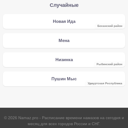
Случайные
Новая Ида
Боханский район
Мена
Низинка
Рыбинский район
Пушин Мыс
Удмуртская Республика
©
2026
Namaz.pro - Расписание времени намазов на сегодня и
месяц для всех городов России и СНГ.