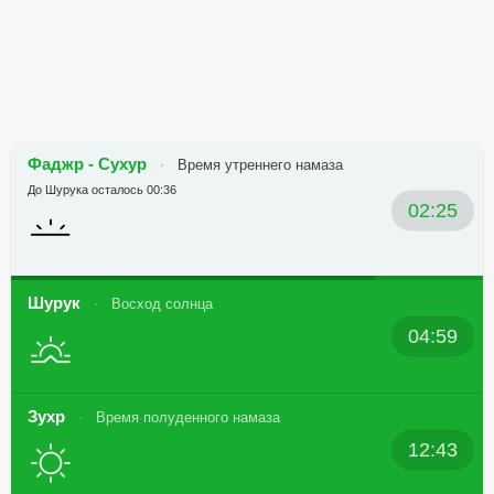
Фаджр - Сухур
Время утреннего намаза
До Шурука осталось 00:36
02:25
Шурук
Восход солнца
04:59
Зухр
Время полуденного намаза
12:43