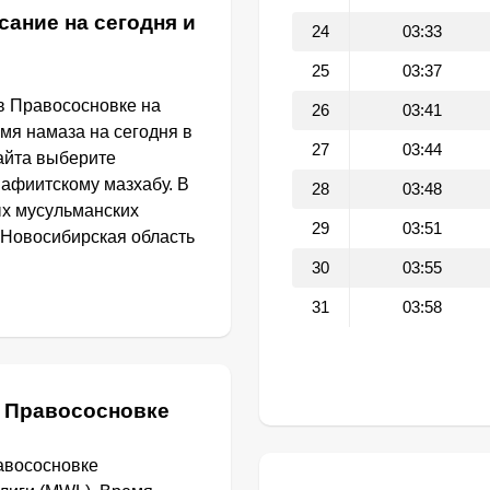
сание на сегодня и
24
03:33
25
03:37
в Правососновке на
26
03:41
емя намаза на сегодня в
27
03:44
айта выберите
афиитскому мазхабу. В
28
03:48
ых мусульманских
29
03:51
 Новосибирская область
30
03:55
31
03:58
в Правососновке
авососновке