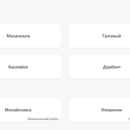
Махачкала
Грозный
Каспийск
Дербент
Михайловка
Непряхин
Ермекеевский район