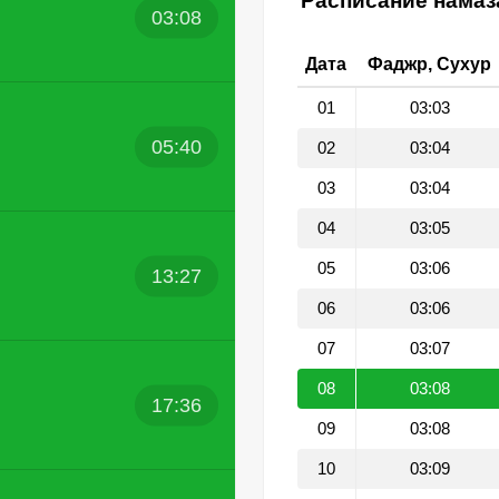
Расписание намаза
03:08
Дата
Фаджр, Сухур
01
03:03
05:40
02
03:04
03
03:04
04
03:05
05
03:06
13:27
06
03:06
07
03:07
08
03:08
17:36
09
03:08
10
03:09