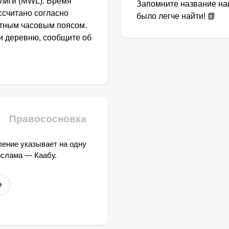
лиги (MWL). Время
Запомните название наш
ссчитано согласно
было легче найти! 📗
стным часовым поясом.
ли деревню, сообщите об
Правососновка
ение указывает на одну
ислама — Каабу.
е