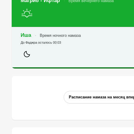
Магриб - Ифтар
Время вечернего намаза
Иша
Время ночного намаза
До Фаджра осталось 00:03
Расписание намаза на месяц впе