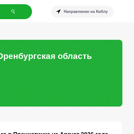
Направление на Киблу
Оренбургская область