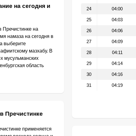
ние на сегодня и
24
04:00
25
04:03
в Пречистинке на
26
04:06
емя намаза на сегодня в
27
04:09
та выберите
афиитскому мазхабу. В
28
04:11
ых мусульманских
29
04:14
енбургская область
30
04:16
31
04:19
 в Пречистинке
ечистинке применяется