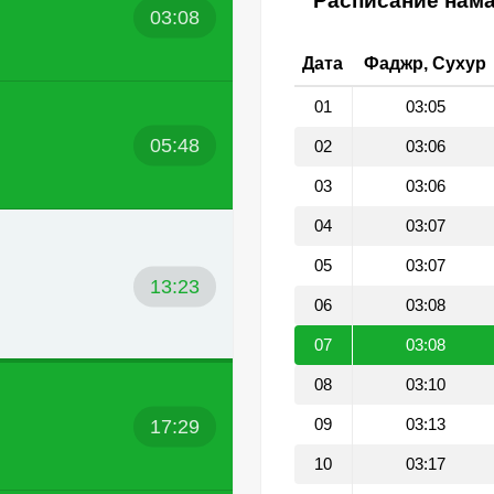
Расписание нама
03:08
Дата
Фаджр, Сухур
01
03:05
05:48
02
03:06
03
03:06
04
03:07
05
03:07
13:23
06
03:08
07
03:08
08
03:10
17:29
09
03:13
10
03:17