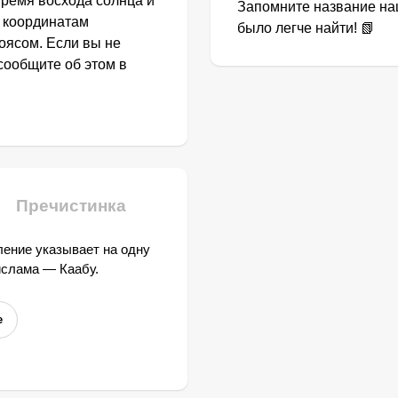
Время восхода солнца и
Запомните название наш
о координатам
было легче найти! 📗
оясом. Если вы не
сообщите об этом в
Пречистинка
ение указывает на одну
ислама — Каабу.
е