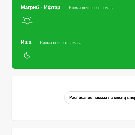
Магриб - Ифтар
Время вечернего намаза
Иша
Время ночного намаза
Расписание намаза на месяц впе