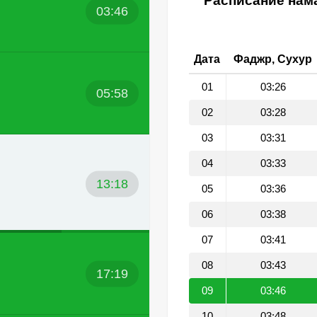
Расписание нама
03:46
Дата
Фаджр, Сухур
01
03:26
05:58
02
03:28
03
03:31
04
03:33
13:18
05
03:36
06
03:38
07
03:41
08
03:43
17:19
09
03:46
10
03:48