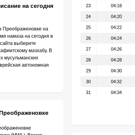
исание на сегодня
23
04:18
24
04:20
25
04:22
 в Преображеновке на
емя намаза на сегодня в
26
04:24
сайта выберите
27
04:26
афиитскому мазхабу. В
ых мусульманских
28
04:28
Еврейская автономная
29
04:30
30
04:32
31
04:34
 Преображеновке
реображеновке