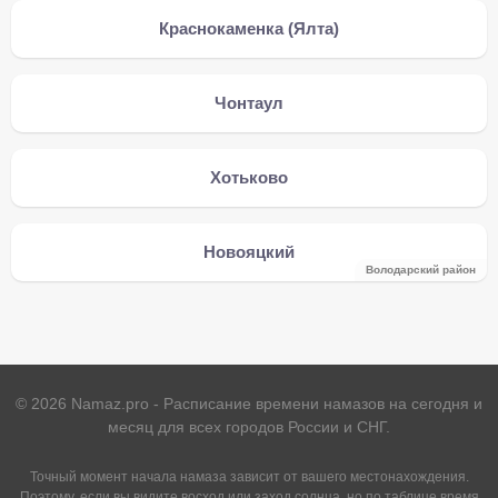
Краснокаменка (Ялта)
Чонтаул
Хотьково
Новояцкий
Володарский район
©
2026
Namaz.pro - Расписание времени намазов на сегодня и
месяц для всех городов России и СНГ.
Точный момент начала намаза зависит от вашего местонахождения.
Поэтому, если вы видите восход или заход солнца, но по таблице время