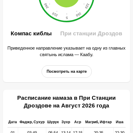
Компас киблы
При станции Дроздов
Приведенное направление указывает на одну из главных
святынь ислама — Каабу.
Посмотреть на карте
Расписание намаза в При Станции
Дроздове на Август 2026 года
Дата
Фаджр, Сухур
Шурук
Зухр
Аср
Магриб, Ифтар
Иша
01
03:49
05:54
13:14
17:15
20:35
22:30