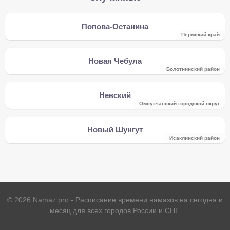
Попова-Останина
Пермский край
Новая Чебула
Болотнинский район
Невский
Омсукчанский городской округ
Новый Шунгут
Исаклинский район
©
2026
Namaz.pro - Расписание времени намазов на сегодня и
месяц для всех городов России и СНГ.