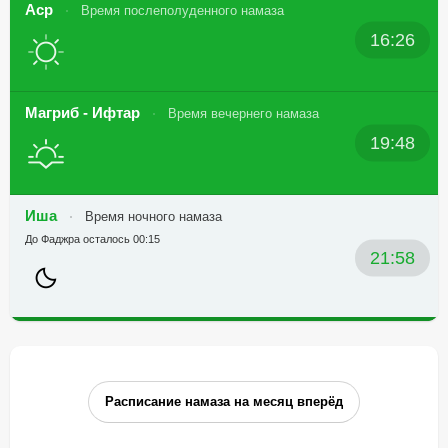
Аср
Время послеполуденного намаза
16:26
Магриб - Ифтар
Время вечернего намаза
19:48
Иша
Время ночного намаза
До Фаджра осталось 00:15
21:58
Расписание намаза на месяц вперёд