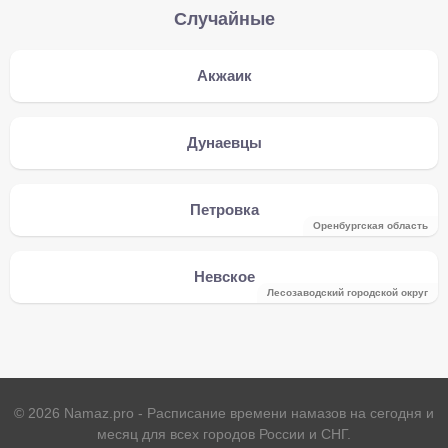
Случайные
Акжаик
Дунаевцы
Петровка
Оренбургская область
Невское
Лесозаводский городской округ
©
2026
Namaz.pro - Расписание времени намазов на сегодня и
месяц для всех городов России и СНГ.