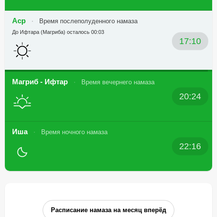
Аср
Время послеполуденного намаза
До Ифтара (Магриба) осталось 00:03
17:10
Магриб - Ифтар
Время вечернего намаза
20:24
Иша
Время ночного намаза
22:16
Расписание намаза на месяц вперёд