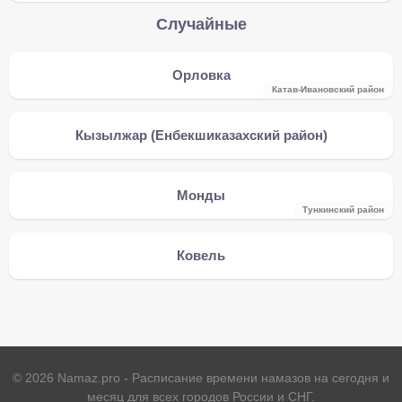
Случайные
Орловка
Катав-Ивановский район
Кызылжар (Енбекшиказахский район)
Монды
Тункинский район
Ковель
©
2026
Namaz.pro - Расписание времени намазов на сегодня и
месяц для всех городов России и СНГ.