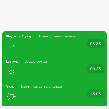
Фаджр - Сухур
Время утреннего намаза
03:38
Шурук
Восход солнца
05:48
Зухр
Время полуденного намаза
13:08