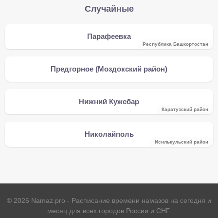
Случайные
Парафеевка
Республика Башкортостан
Предгорное (Моздокский район)
Нижний Кужебар
Каратузский район
Николайполь
Исилькульский район
©
2026
Namaz.pro - Расписание времени намазов на сегодня и
месяц для всех городов России и СНГ.