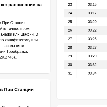
ке: расписание на
23
03:15
24
03:17
25
03:20
в При Станции
айте точное время
26
03:22
 Ханафи или Шафии. В
27
03:25
по ханафитскому или
я начала пяти
28
03:27
ции Троебратка,
29
03:29
29.2746)..
30
03:32
31
03:34
 в При Станции