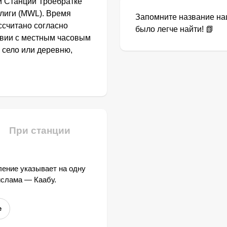
и Станции Троебратке
лиги (MWL). Время
Запомните название наш
ссчитано согласно
было легче найти! 📗
твии с местным часовым
 село или деревню,
При станции
ение указывает на одну
ислама — Каабу.
е