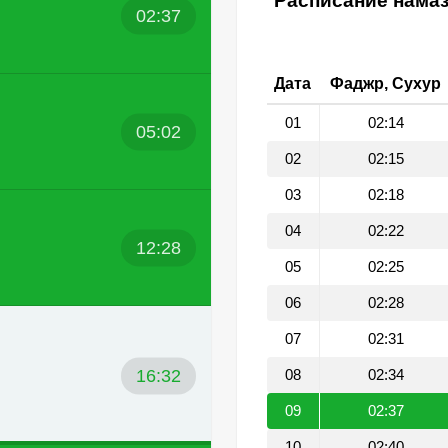
Расписание намаз
02:37
Дата
Фаджр, Сухур
01
02:14
05:02
02
02:15
03
02:18
04
02:22
12:28
05
02:25
06
02:28
07
02:31
16:32
08
02:34
09
02:37
10
02:40