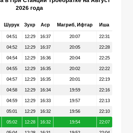
а в При Станции Троебратке на Август
2026 года
Шурук
Зухр
Аср
Магриб, Ифтар
Иша
04:51
12:29
16:37
20:07
22:31
04:52
12:29
16:37
20:05
22:28
04:54
12:29
16:36
20:04
22:25
04:55
12:29
16:35
20:02
22:22
04:57
12:29
16:35
20:01
22:19
04:58
12:29
16:34
19:59
22:16
04:59
12:29
16:33
19:57
22:13
05:01
12:29
16:32
19:56
22:10
05:02
12:28
16:32
19:54
22:07
05:04
12:28
16:31
19:52
22:04