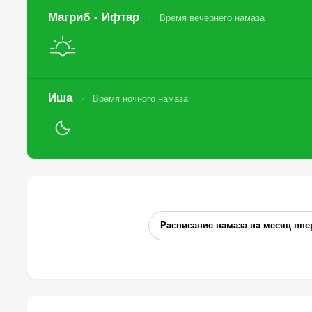
Магриб - Ифтар
Время вечернего намаза
Иша
Время ночного намаза
Расписание намаза на месяц впе