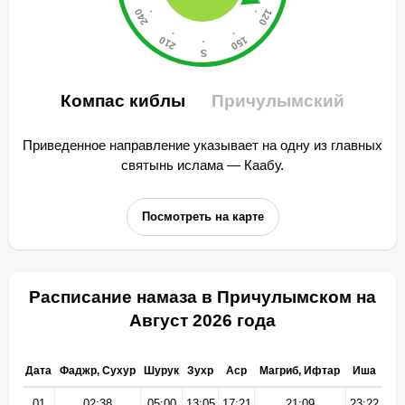
Компас киблы
Причулымский
Приведенное направление указывает на одну из главных
святынь ислама — Каабу.
Посмотреть на карте
Расписание намаза в Причулымском на
Август 2026 года
Дата
Фаджр, Сухур
Шурук
Зухр
Аср
Магриб, Ифтар
Иша
01
02:38
05:00
13:05
17:21
21:09
23:22