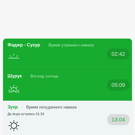
Фаджр - Сухур
Время утреннего намаза
02:42
Шурук
Восход солнца
05:09
Зухр
Время полуденного намаза
До Асра осталось 01:33
13:04