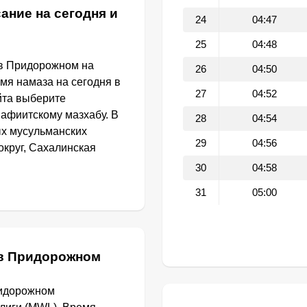
ание на сегодня и
24
04:47
25
04:48
 в Придорожном на
26
04:50
емя намаза на сегодня в
27
04:52
йта выберите
афиитскому мазхабу. В
28
04:54
ых мусульманских
29
04:56
округ, Сахалинская
30
04:58
31
05:00
 в Придорожном
ридорожном