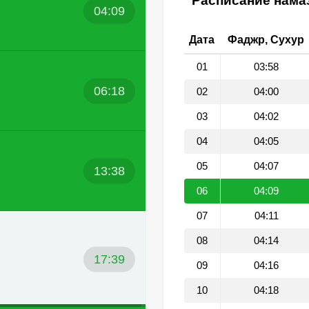
Расписание намаз
04:09
Дата
Фаджр, Сухур
01
03:58
06:18
02
04:00
03
04:02
04
04:05
05
04:07
13:38
06
04:09
07
04:11
08
04:14
17:39
09
04:16
10
04:18