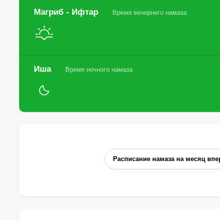
Магриб - Ифтар
Время вечернего намаза
Иша
Время ночного намаза
Расписание намаза на месяц впе