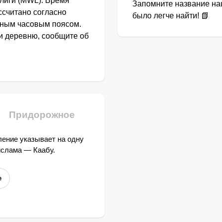
лиги (MWL). Время
Запомните название наш
ссчитано согласно
было легче найти! 📗
тным часовым поясом.
ли деревню, сообщите об
Придорожное
ение указывает на одну
ислама — Каабу.
е