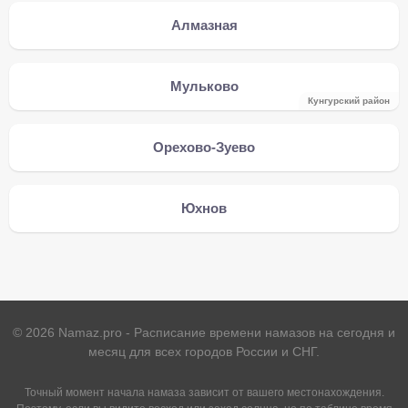
Алмазная
Мульково
Кунгурский район
Орехово-Зуево
Юхнов
©
2026
Namaz.pro - Расписание времени намазов на сегодня и
месяц для всех городов России и СНГ.
Точный момент начала намаза зависит от вашего местонахождения.