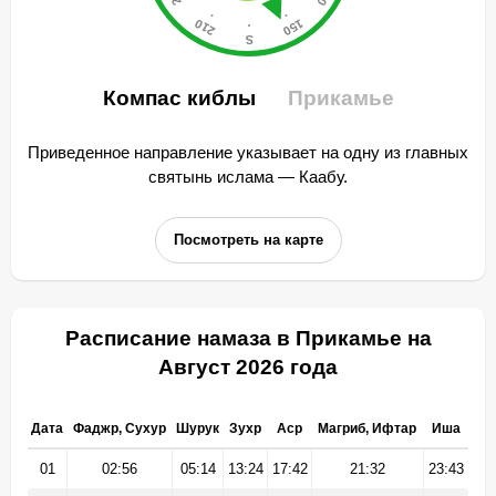
Компас киблы
Прикамье
Приведенное направление указывает на одну из главных
святынь ислама — Каабу.
Посмотреть на карте
Расписание намаза в Прикамье на
Август 2026 года
Дата
Фаджр, Сухур
Шурук
Зухр
Аср
Магриб, Ифтар
Иша
01
02:56
05:14
13:24
17:42
21:32
23:43