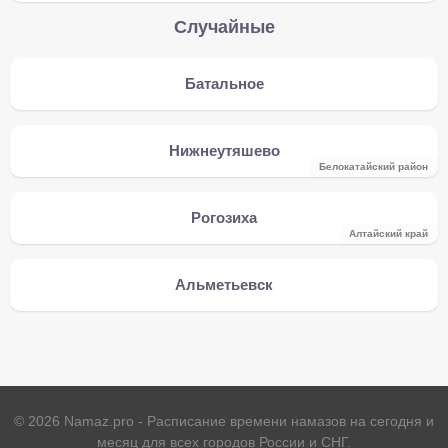
Случайные
Батальное
Нижнеутяшево
Белокатайский район
Рогозиха
Алтайский край
Альметьевск
©
2026
Namaz.pro - Расписание времени намазов на сегодня и
месяц для всех городов России и СНГ.