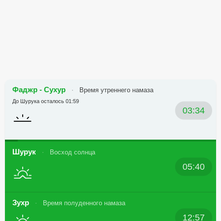
Фаджр - Сухур
Время утреннего намаза
До Шурука осталось 01:59
03:34
Шурук
Восход солнца
05:40
Зухр
Время полуденного намаза
12:57