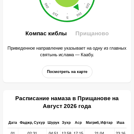
Компас киблы
Прищаново
Приведенное направление указывает на одну из главных
святынь ислама — Каабу.
Посмотреть на карте
Расписание намаза в Прищанове на
Август 2026 года
Дата
Фаджр, Сухур
Шурук
Зухр
Аср
Магриб, Ифтар
Иша
01
02:31
04:51
12:58
17:15
21:04
23:16