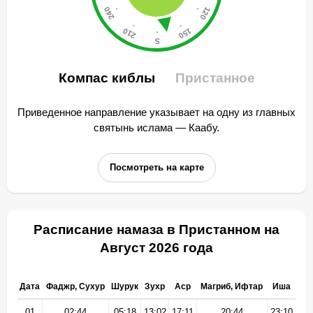
Компас киблы
Пристанное
Приведенное направление указывает на одну из главных
святынь ислама — Каабу.
Посмотреть на карте
Расписание намаза в Пристанном на
Август 2026 года
Дата
Фаджр, Сухур
Шурук
Зухр
Аср
Магриб, Ифтар
Иша
01
02:44
05:18
13:02
17:11
20:44
23:10