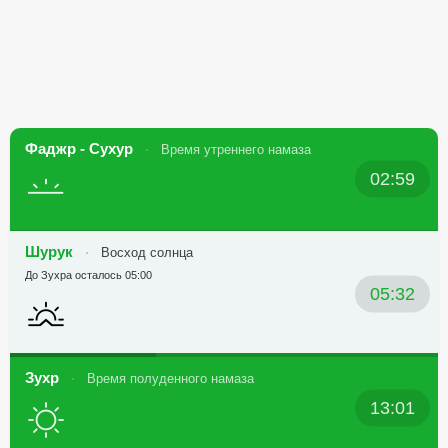
Фаджр - Сухур
Время утреннего намаза
02:59
Шурук
Восход солнца
До Зухра осталось 05:00
05:32
Зухр
Время полуденного намаза
13:01