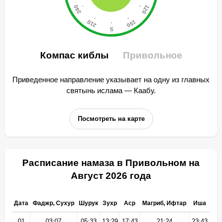
Компас киблы
Привольное
Приведенное направление указывает на одну из главных
святынь ислама — Каабу.
Посмотреть на карте
Расписание намаза в Привольном на
Август 2026 года
Дата
Фаджр, Сухур
Шурук
Зухр
Аср
Магриб, Ифтар
Иша
01
03:07
05:33
13:29
17:43
21:24
23:43