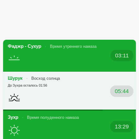
Фаджр - Сухур
Время утреннего намаза
03:11
Шурук
Восход солнца
До Зухра осталось 01:56
05:44
Зухр
Время полуденного намаза
13:29