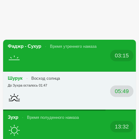
Фаджр - Сухур
Время утреннего намаза
03:15
Шурук
Восход солнца
До Зухра осталось 01:47
05:49
Зухр
Время полуденного намаза
13:32