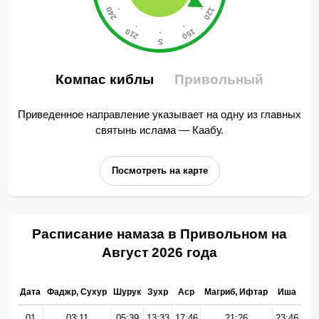
Компас киблы
Привольный
Приведенное направление указывает на одну из главных
святынь ислама — Каабу.
Посмотреть на карте
Расписание намаза в Привольном на
Август 2026 года
Дата
Фаджр, Сухур
Шурук
Зухр
Аср
Магриб, Ифтар
Иша
01
03:11
05:39
13:33
17:46
21:26
23:46