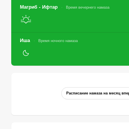
Магриб - Ифтар
Время вечернего намаза
Иша
Время ночного намаза
Расписание намаза на месяц впе