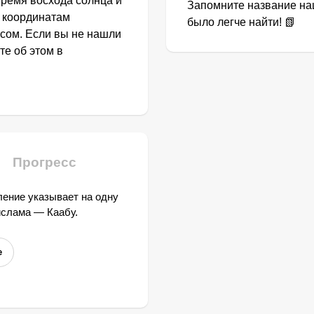
Время восхода солнца и
Запомните название наш
о координатам
было легче найти! 📗
ясом. Если вы не нашли
те об этом в
Прогресс
ение указывает на одну
ислама — Каабу.
е