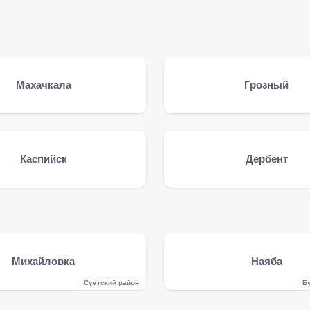
Махачкала
Грозный
Каспийск
Дербент
Михайловка
Наяба
Суетский район
Б