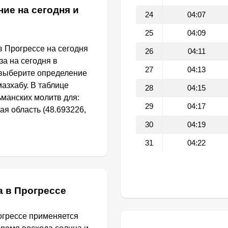
ие на сегодня и
24
04:07
25
04:09
в Прогрессе на сегодня
26
04:11
за на сегодня в
27
04:13
 выберите определение
азхабу. В таблице
28
04:15
манских молитв для:
29
04:17
ая область (48.693226,
30
04:19
31
04:22
а в Прогрессе
огрессе применяется