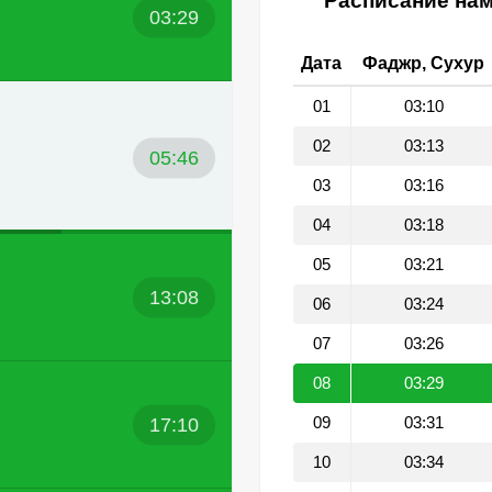
Расписание нам
03:29
Дата
Фаджр, Сухур
01
03:10
02
03:13
05:46
03
03:16
04
03:18
05
03:21
13:08
06
03:24
07
03:26
08
03:29
17:10
09
03:31
10
03:34