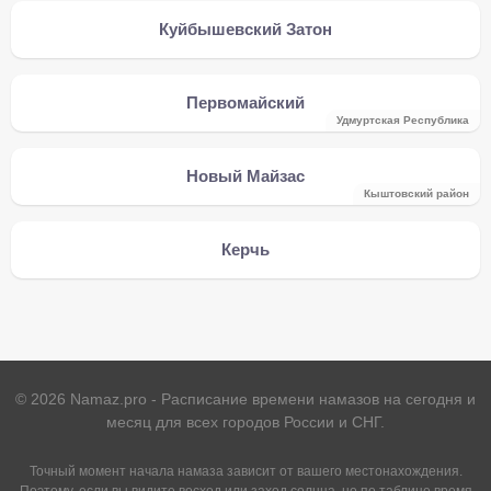
Куйбышевский Затон
Первомайский
Удмуртская Республика
Новый Майзас
Кыштовский район
Керчь
©
2026
Namaz.pro - Расписание времени намазов на сегодня и
месяц для всех городов России и СНГ.
Точный момент начала намаза зависит от вашего местонахождения.