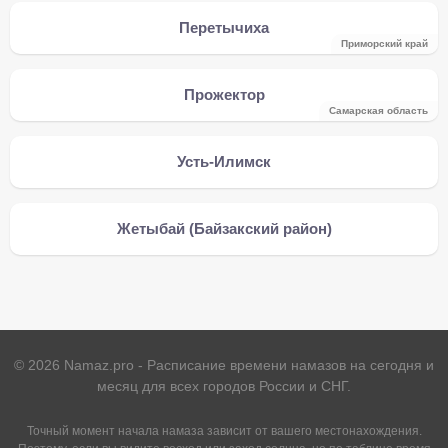
Перетычиха
Приморский край
Прожектор
Самарская область
Усть-Илимск
Жетыбай (Байзакский район)
©
2026
Namaz.pro - Расписание времени намазов на сегодня и
месяц для всех городов России и СНГ.
Точный момент начала намаза зависит от вашего местонахождения.