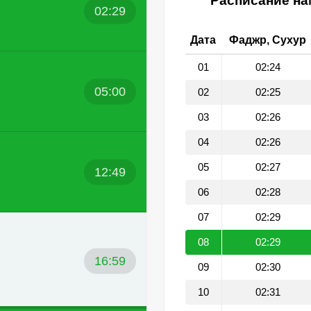
Расписание на
02:29
Дата
Фаджр, Сухур
01
02:24
05:00
02
02:25
03
02:26
04
02:26
05
02:27
12:49
06
02:28
07
02:29
08
02:29
16:59
09
02:30
10
02:31