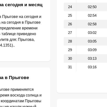
на сегодня и месяц
24
02:50
25
02:54
в Прыгове на сегодня и
а на сегодня в Прыгове
26
02:58
определение времени
27
03:02
В таблице приведено
литв для: Прыгова,
28
03:05
4.1351)..
29
03:09
30
03:13
31
03:16
за в Прыгове
ыгове применяется
Время восхода солнца и
о координатам Прыговы
 вы не нашли нужный