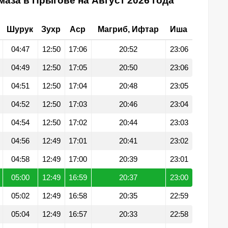
маза в Прыгове на Август 2026 года
Шурук
Зухр
Аср
Магриб, Ифтар
Иша
04:47
12:50
17:06
20:52
23:06
04:49
12:50
17:05
20:50
23:06
04:51
12:50
17:04
20:48
23:05
04:52
12:50
17:03
20:46
23:04
04:54
12:50
17:02
20:44
23:03
04:56
12:49
17:01
20:41
23:02
04:58
12:49
17:00
20:39
23:01
05:00
12:49
16:59
20:37
23:00
05:02
12:49
16:58
20:35
22:59
05:04
12:49
16:57
20:33
22:58