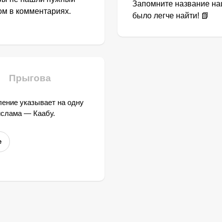
Запомните название наш
том в комментариях.
было легче найти! 📗
Прыгова
ение указывает на одну
ислама — Каабу.
е