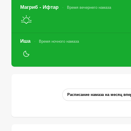
Магриб - Ифтар
Время вечернего намаза
Иша
Время ночного намаза
Расписание намаза на месяц впе