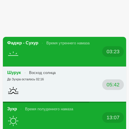
Фаджр - Сухур
Время утреннего намаза
03:23
Шурук
Восход солнца
До Зухра осталось 02:16
05:42
Зухр
Время полуденного намаза
13:07