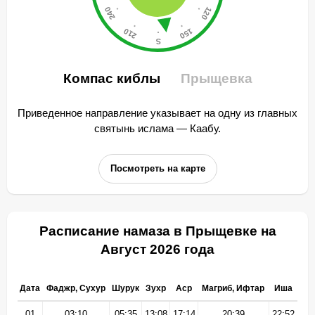
Компас киблы
Прыщевка
Приведенное направление указывает на одну из главных
святынь ислама — Каабу.
Посмотреть на карте
Расписание намаза в Прыщевке на
Август 2026 года
Дата
Фаджр, Сухур
Шурук
Зухр
Аср
Магриб, Ифтар
Иша
01
03:10
05:35
13:08
17:14
20:39
22:52