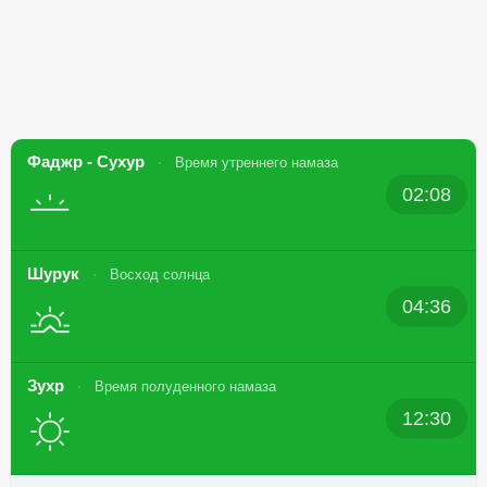
Фаджр - Сухур
Время утреннего намаза
02:08
Шурук
Восход солнца
04:36
Зухр
Время полуденного намаза
12:30