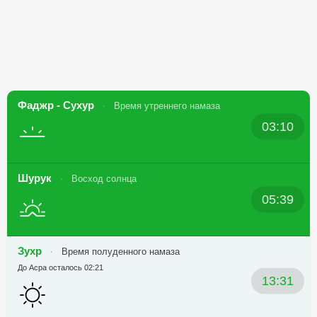
Фаджр - Сухур
Время утреннего намаза
03:10
Шурук
Восход солнца
05:39
Зухр
Время полуденного намаза
До Асра осталось 02:21
13:31