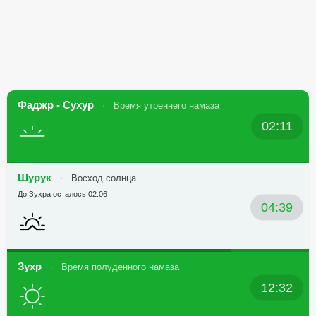
Фаджр - Сухур
Время утреннего намаза
02:11
Шурук
Восход солнца
До Зухра осталось 02:06
04:39
Зухр
Время полуденного намаза
12:32