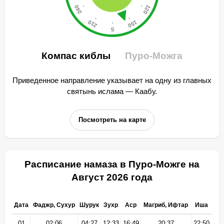
Компас киблы
Пуро-Можга
Приведенное направление указывает на одну из главных
святынь ислама — Каабу.
Посмотреть на карте
Расписание намаза в Пуро-Можге на
Август 2026 года
Дата
Фаджр, Сухур
Шурук
Зухр
Аср
Магриб, Ифтар
Иша
01
02:06
04:27
12:33
16:49
20:37
22:50