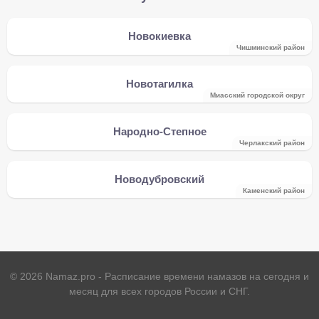
Новокиевка
Чишминский район
Новотагилка
Миасский городской округ
Народно-Степное
Черлакский район
Новодубровский
Каменский район
©
2026
Namaz.pro - Расписание времени намазов на сегодня и
месяц для всех городов России и СНГ.