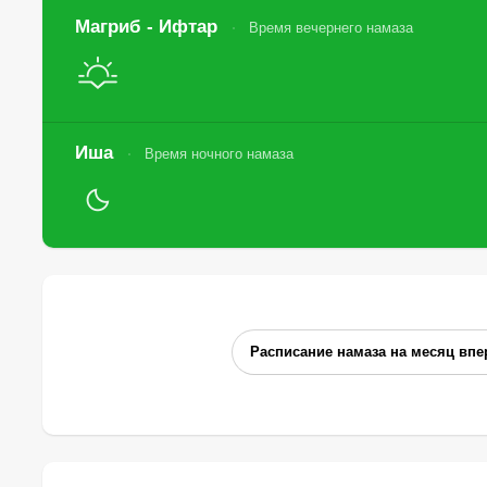
Магриб - Ифтар
Время вечернего намаза
Иша
Время ночного намаза
Расписание намаза на месяц впе