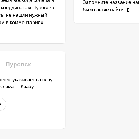
Время восхода солнца и
Запомните название наш
о координатам Пуровска
было легче найти! 📗
 вы не нашли нужный
том в комментариях.
Пуровск
ение указывает на одну
ислама — Каабу.
е