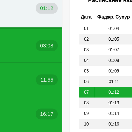
Расписание нам
01:12
Дата
Фаджр, Сухур
01
01:04
02
01:05
03:08
03
01:07
04
01:08
05
01:09
11:55
06
01:11
07
01:12
08
01:13
16:17
09
01:14
10
01:16