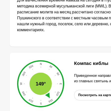
Для вычисления времени намаза на сегодня в Пу
методика всемирной мусульманской лиги (MWL). 
расписание молитв на месяц рассчитано согласн
Пушкинского в соответствии с местным часовым п
нашли нужный город, поселок, село или деревню, 
комментариях.
Компас киблы
Приведенное направл
из главных святынь 
149°
Посмотреть на карт