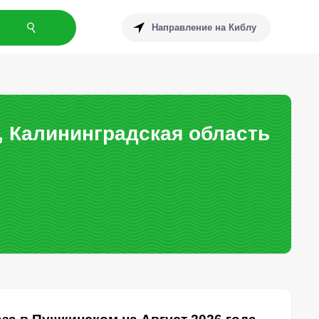
Направление на Киблу
, Калининградская область