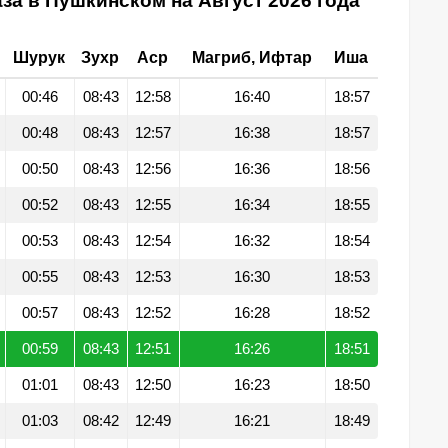
за в Пушкинском на Август 2026 года
Шурук
Зухр
Аср
Магриб, Ифтар
Иша
00:46
08:43
12:58
16:40
18:57
00:48
08:43
12:57
16:38
18:57
00:50
08:43
12:56
16:36
18:56
00:52
08:43
12:55
16:34
18:55
00:53
08:43
12:54
16:32
18:54
00:55
08:43
12:53
16:30
18:53
00:57
08:43
12:52
16:28
18:52
00:59
08:43
12:51
16:26
18:51
01:01
08:43
12:50
16:23
18:50
01:03
08:42
12:49
16:21
18:49