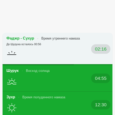
Фаджр - Сухур
Время утреннего намаза
До Шурука осталось 00:56
02:16
Шурук
Восход солнца
04:55
Зухр
Время полуденного намаза
12:30