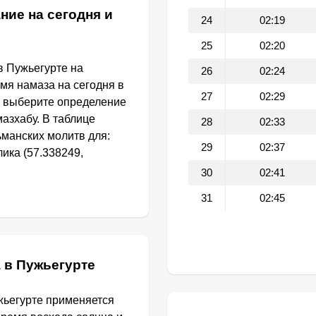
ние на сегодня и
24
02:19
25
02:20
в Пужьегурте на
26
02:24
емя намаза на сегодня в
27
02:29
а выберите определение
азхабу. В таблице
28
02:33
манских молитв для:
29
02:37
ика (57.338249,
30
02:41
31
02:45
 в Пужьегурте
жьегурте применяется