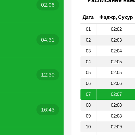
Расписание нама
02:06
Дата
Фаджр, Сухур
01
02:02
04:31
02
02:03
03
02:04
04
02:05
05
02:05
12:30
06
02:06
07
02:07
08
02:08
16:43
09
02:08
10
02:09