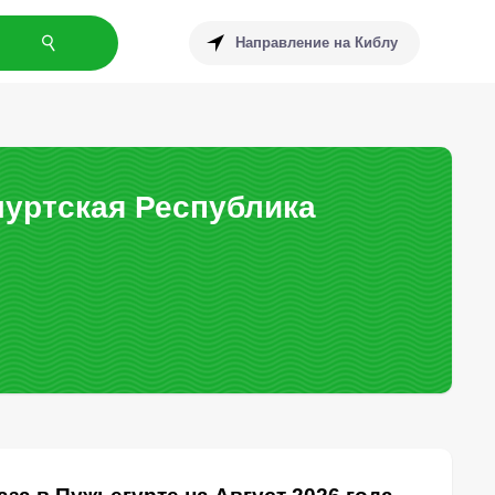
Направление на Киблу
муртская Республика