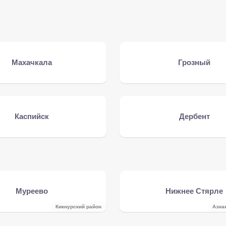
Махачкала
Грозный
Каспийск
Дербент
Муреево
Нижнее Стярле
Кикнурский район
Азна