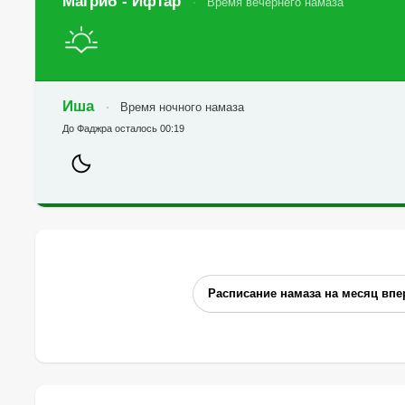
Магриб - Ифтар
Время вечернего намаза
Иша
Время ночного намаза
До Фаджра осталось 00:19
Расписание намаза на месяц впе