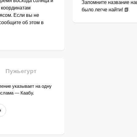
Время восхода солнца и
Запомните название наш
о координатам
было легче найти! 📗
ясом. Если вы не
сообщите об этом в
Пужьегурт
ение указывает на одну
ислама — Каабу.
е