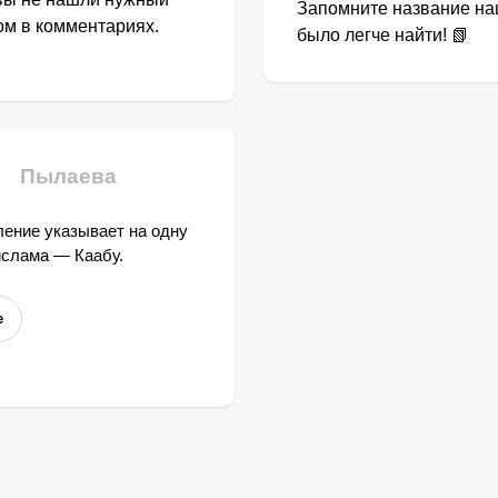
Запомните название наш
том в комментариях.
было легче найти! 📗
Пылаева
ение указывает на одну
ислама — Каабу.
е