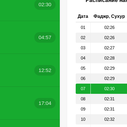
Расписание нам
02:30
Дата
Фаджр, Сухур
01
02:26
04:57
02
02:26
03
02:27
04
02:28
05
02:29
12:52
06
02:29
07
02:30
08
02:31
17:04
09
02:31
10
02:32