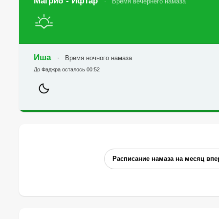
Магриб - Ифтар
Время вечернего намаза
Иша
Время ночного намаза
До Фаджра осталось 00:52
Расписание намаза на месяц впе