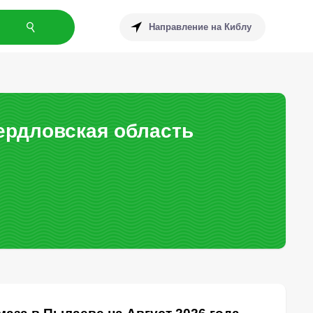
Направление на Киблу
ердловская область