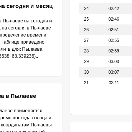
на сегодня и месяц
24
02:42
25
02:46
в Пылаеве на сегодня и
а на сегодня в Пылаеве
26
02:51
определение времени
27
02:55
В таблице приведено
литв для: Пылаева,
28
02:59
638, 63.339236)..
29
03:03
30
03:07
31
03:11
за в Пылаеве
ылаеве применяется
Время восхода солнца и
о координатам Пылаевы
 вы не нашли нужный