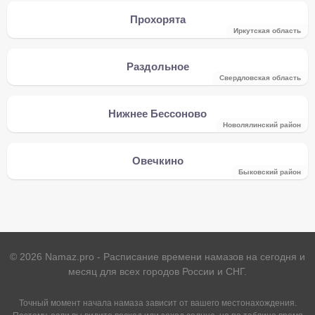
Прохорята
Иркутская область
Раздольное
Свердловская область
Нижнее Бессоново
Новолялинский район
Овечкино
Быковский район
©
2026
Namaz.pro - Расписание времени намазов на сегодня и
месяц для всех городов России и СНГ.
Точный момент начала намаза зависит от вашего местонахождения.