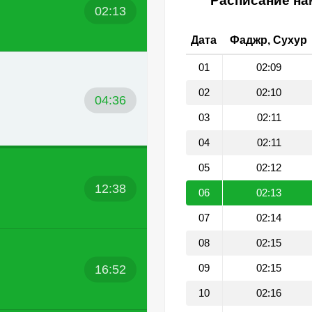
Расписание нам
02:13
Дата
Фаджр, Сухур
01
02:09
02
02:10
04:36
03
02:11
04
02:11
05
02:12
12:38
06
02:13
07
02:14
08
02:15
16:52
09
02:15
10
02:16