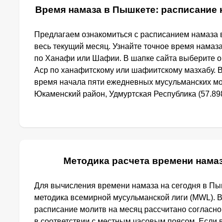
Время намаза в Пышкете: расписание 
Предлагаем ознакомиться с расписанием намаза 
весь текущий месяц. Узнайте точное время намаз
по Ханафи или Шафии. В шапке сайта выберите 
Аср по ханафитскому или шафиитскому мазхабу. 
время начала пяти ежедневных мусульманских мо
Юкаменский район, Удмуртская Республика (57.898
Методика расчета времени нама
Для вычисления времени намаза на сегодня в П
методика всемирной мусульманской лиги (MWL). 
расписание молитв на месяц рассчитано согласн
в соответствии с местным часовым поясом. Если