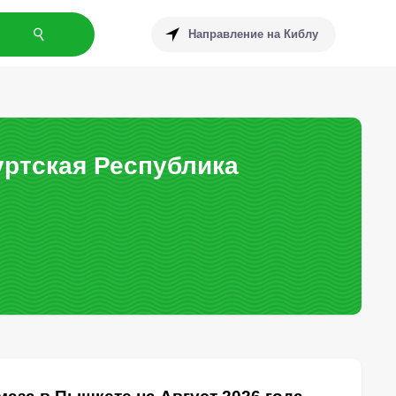
Направление на Киблу
ртская Республика