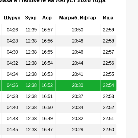
аза в Пышкете на Август 2026 года
Шурук
Зухр
Аср
Магриб, Ифтар
Иша
04:26
12:39
16:57
20:50
22:59
04:28
12:38
16:56
20:48
22:58
04:30
12:38
16:55
20:46
22:57
04:32
12:38
16:54
20:44
22:56
04:34
12:38
16:53
20:41
22:55
04:36
12:38
16:52
20:39
22:54
04:38
12:38
16:51
20:37
22:53
04:40
12:38
16:50
20:34
22:52
04:43
12:38
16:49
20:32
22:51
04:45
12:38
16:47
20:29
22:50