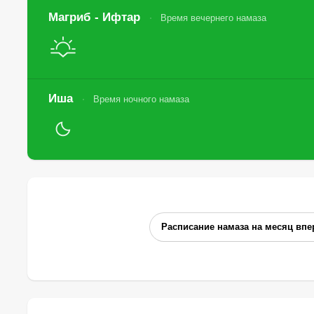
Магриб - Ифтар
Время вечернего намаза
Иша
Время ночного намаза
Расписание намаза на месяц впе