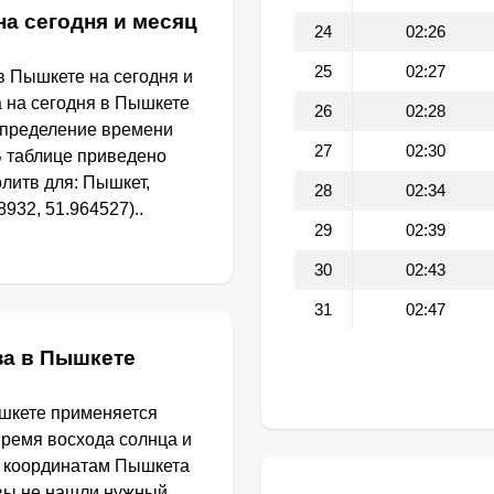
на сегодня и месяц
24
02:26
25
02:27
в Пышкете на сегодня и
а на сегодня в Пышкете
26
02:28
определение времени
27
02:30
В таблице приведено
литв для: Пышкет,
28
02:34
932, 51.964527)..
29
02:39
30
02:43
31
02:47
за в Пышкете
ышкете применяется
Время восхода солнца и
о координатам Пышкета
 вы не нашли нужный