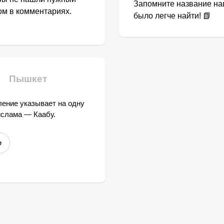
Запомните название наш
том в комментариях.
было легче найти! 📗
Пышкет
ение указывает на одну
ислама — Каабу.
е