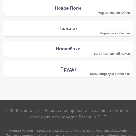
Новое Поле
Марьяновский район
Пальник
Кировская область
Новосёлки
Багратионовский район
Пруды
Калининградская область
©
2026
Namaz.pro - Расписание времени намазов на сегодня и
месяц для всех городов России и СНГ.
Точный момент начала намаза зависит от вашего местонахождения.