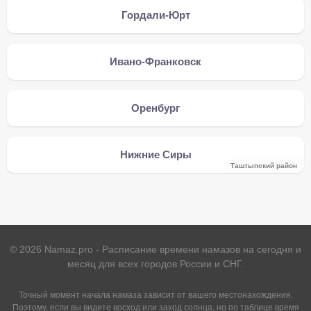
Гордали-Юрт
Ивано-Франковск
Оренбург
Нижние Сиры
Таштыпский район
©
2026
Namaz.pro - Расписание времени намазов на сегодня и
месяц для всех городов России и СНГ.
Точный момент начала намаза зависит от вашего местонахождения.
Поэтому, если вы видите восход или заход солнца, но по таблице время