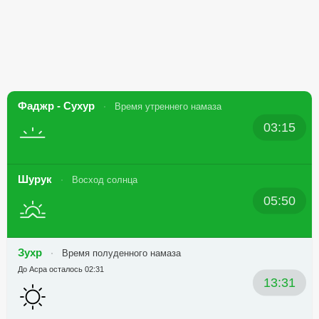
Фаджр - Сухур
Время утреннего намаза
03:15
Шурук
Восход солнца
05:50
Зухр
Время полуденного намаза
До Асра осталось 02:31
13:31