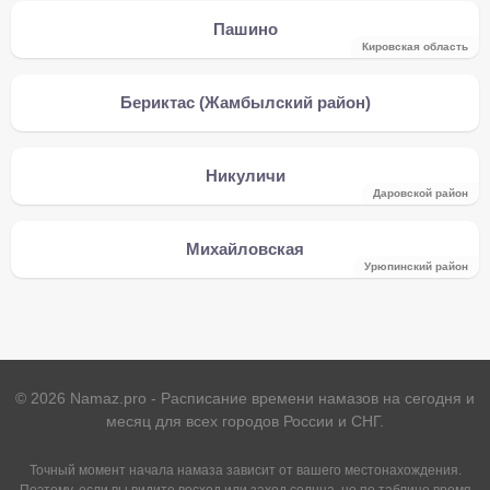
Пашино
Кировская область
Бериктас (Жамбылский район)
Никуличи
Даровской район
Михайловская
Урюпинский район
©
2026
Namaz.pro - Расписание времени намазов на сегодня и
месяц для всех городов России и СНГ.
Точный момент начала намаза зависит от вашего местонахождения.