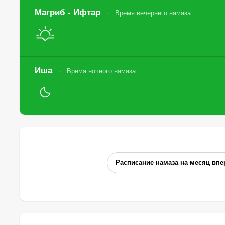
Магриб - Ифтар
Время вечернего намаза
Иша
Время ночного намаза
Расписание намаза на месяц впе