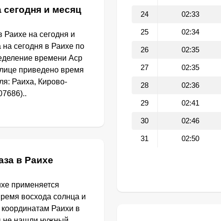
 сегодня и месяц
24
02:33
25
02:34
 Раихе на сегодня и
 на сегодня в Раихе по
26
02:35
еделение времени Аср
27
02:35
блице приведено время
я: Раиха, Кирово-
28
02:36
07686)..
29
02:41
30
02:46
31
02:50
аза в Раихе
ихе применяется
Время восхода солнца и
 координатам Раихи в
ы не нашли нужный