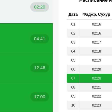
Расписание н
02:20
Дата
Фаджр, Сухур
01
02:16
02
02:16
04:41
03
02:17
04
02:18
05
02:19
12:46
06
02:20
07
02:20
08
02:21
17:00
09
02:22
10
02:23