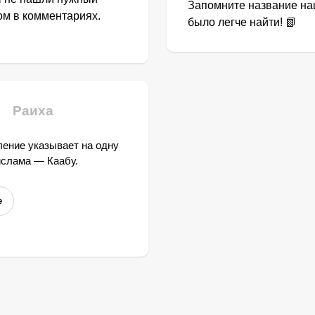
Запомните название наш
том в комментариях.
было легче найти! 📗
Раиха
ение указывает на одну
ислама — Каабу.
е