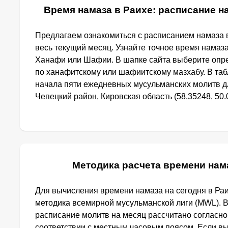
Время намаза в Раихе: расписание на
Предлагаем ознакомиться с расписанием намаза в
весь текущий месяц. Узнайте точное время намаза
Ханафи или Шафии. В шапке сайта выберите опр
по ханафитскому или шафиитскому мазхабу. В та
начала пяти ежедневных мусульманских молитв дл
Чепецкий район, Кировская область (58.35248, 50.
Методика расчета времени нам
Для вычисления времени намаза на сегодня в Ра
методика всемирной мусульманской лиги (MWL). 
расписание молитв на месяц рассчитано согласно
соответствии с местным часовым поясом. Если в