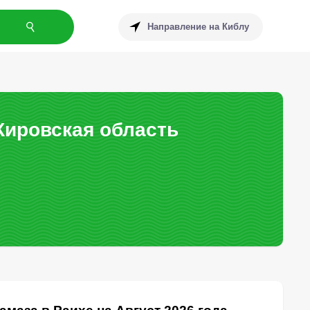
Направление на Киблу
Кировская область