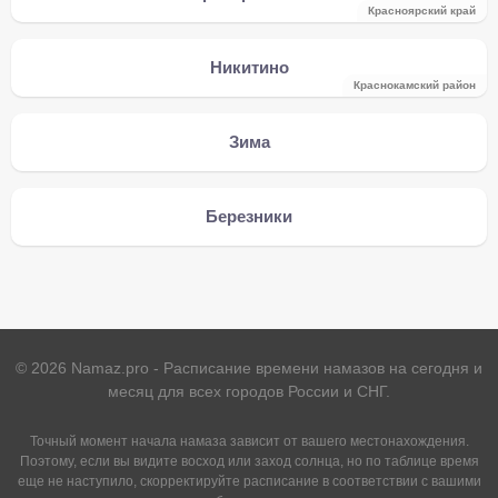
Красноярский край
Никитино
Краснокамский район
Зима
Березники
©
2026
Namaz.pro - Расписание времени намазов на сегодня и
месяц для всех городов России и СНГ.
Точный момент начала намаза зависит от вашего местонахождения.
Поэтому, если вы видите восход или заход солнца, но по таблице время
еще не наступило, скорректируйте расписание в соответствии с вашими