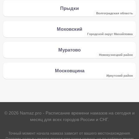
Прыдки
Волгоградская область
Моховский
Городской округ Михайловка
Муратово
Новокузнецкий район
Московщина
Иркутский район
©
2026
Namaz.pro - Расписание времени намазов на сегодня и
месяц для всех городов России и СНГ.
Точный момент начала намаза зависит от вашего местонахождения.