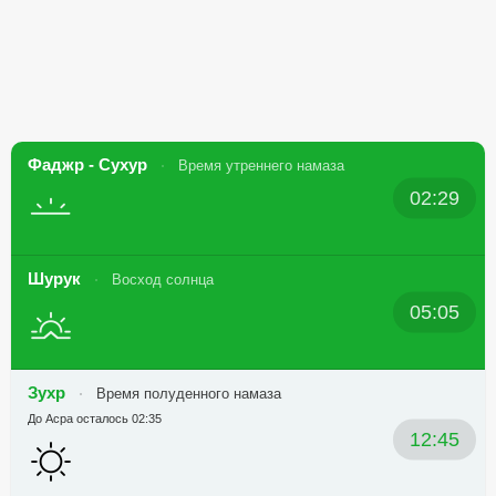
Фаджр - Сухур
Время утреннего намаза
02:29
Шурук
Восход солнца
05:05
Зухр
Время полуденного намаза
До Асра осталось 02:35
12:45