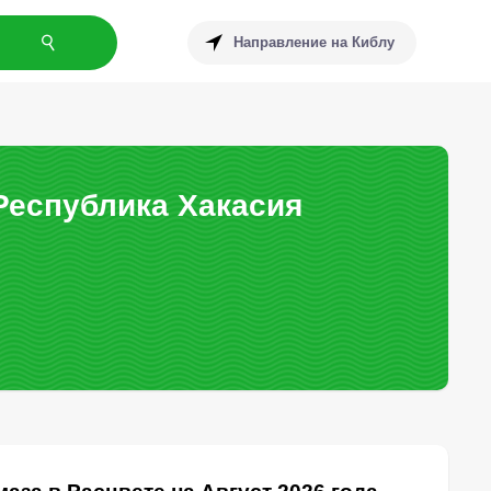
Направление на Киблу
Республика Хакасия