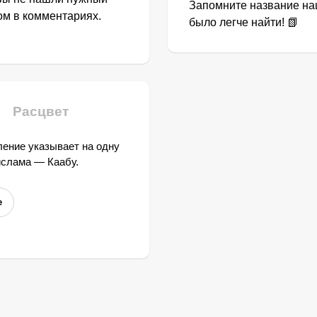
Запомните название наш
том в комментариях.
было легче найти! 📗
Расцвет
ение указывает на одну
ислама — Каабу.
е