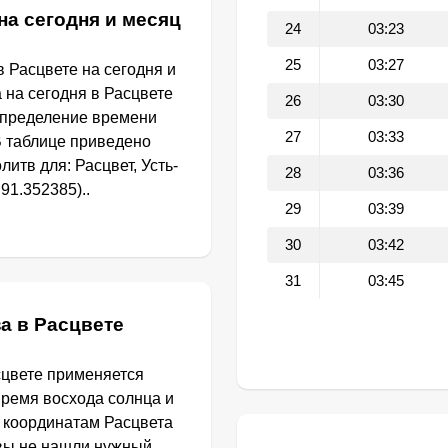
на сегодня и месяц
24
03:23
25
03:27
 Расцвете на сегодня и
 на сегодня в Расцвете
26
03:30
определение времени
27
03:33
В таблице приведено
итв для: Расцвет, Усть-
28
03:36
91.352385)..
29
03:39
30
03:42
31
03:45
а в Расцвете
сцвете применяется
Время восхода солнца и
о координатам Расцвета
 вы не нашли нужный