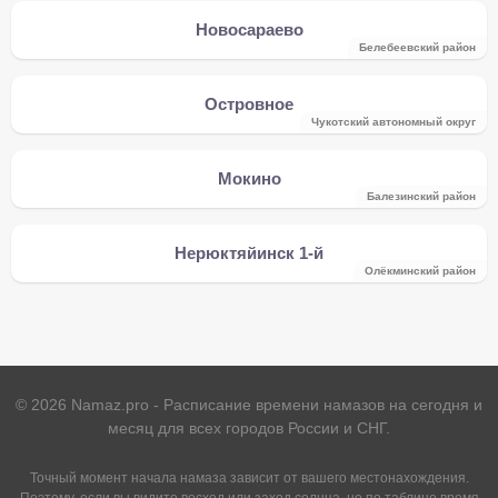
Новосараево
Белебеевский район
Островное
Чукотский автономный округ
Мокино
Балезинский район
Нерюктяйинск 1-й
Олёкминский район
©
2026
Namaz.pro - Расписание времени намазов на сегодня и
месяц для всех городов России и СНГ.
Точный момент начала намаза зависит от вашего местонахождения.