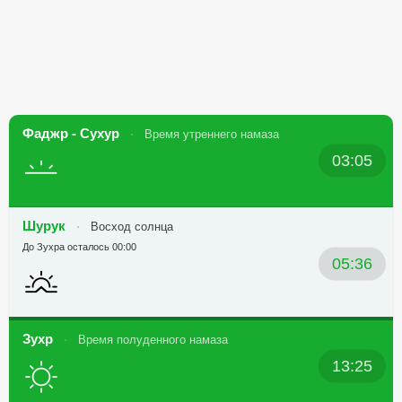
Фаджр - Сухур
Время утреннего намаза
03:05
Шурук
Восход солнца
До Зухра осталось 00:00
05:36
Зухр
Время полуденного намаза
13:25