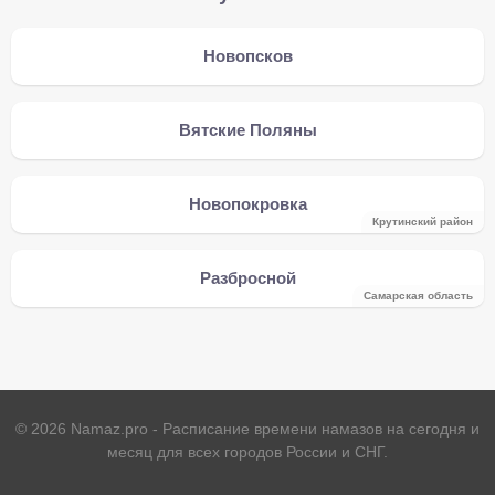
Новопсков
Вятские Поляны
Новопокровка
Крутинский район
Разбросной
Самарская область
©
2026
Namaz.pro - Расписание времени намазов на сегодня и
месяц для всех городов России и СНГ.