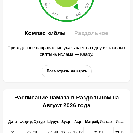
Компас киблы
Раздольное
Приведенное направление указывает на одну из главных
святынь ислама — Каабу.
Посмотреть на карте
Расписание намаза в Раздольном на
Август 2026 года
Дата
Фаджр, Сухур
Шурук
Зухр
Аср
Магриб, Ифтар
Иша
01
02:28
04:48
12:55
17:12
21:01
23:13