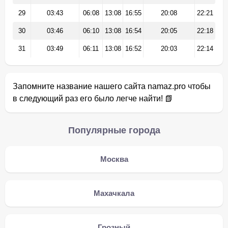
29
03:43
06:08
13:08
16:55
20:08
22:21
30
03:46
06:10
13:08
16:54
20:05
22:18
31
03:49
06:11
13:08
16:52
20:03
22:14
Запомните название нашего сайта namaz.pro чтобы
в следующий раз его было легче найти! 📗
Популярные города
Москва
Махачкала
Грозный