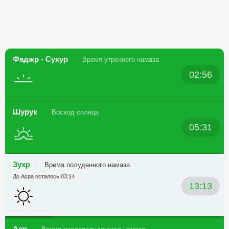
Фаджр - Сухур
Время утреннего намаза
02:56
Шурук
Восход солнца
05:31
Зухр
Время полуденного намаза
До Асра осталось 03:14
13:13
Аср