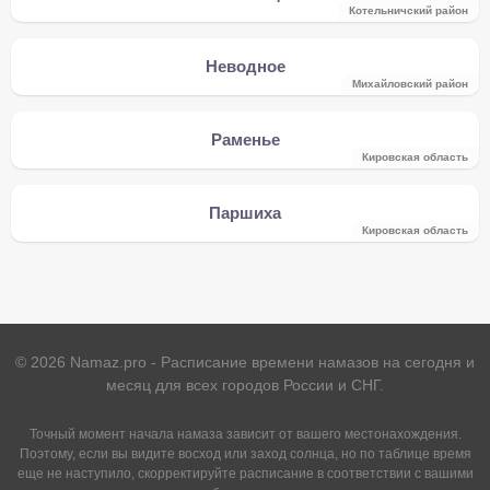
Котельничский район
Неводное
Михайловский район
Раменье
Кировская область
Паршиха
Кировская область
©
2026
Namaz.pro - Расписание времени намазов на сегодня и
месяц для всех городов России и СНГ.
Точный момент начала намаза зависит от вашего местонахождения.
Поэтому, если вы видите восход или заход солнца, но по таблице время
еще не наступило, скорректируйте расписание в соответствии с вашими