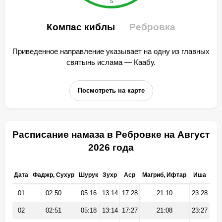
Компас киблы
Ребровка
Приведенное направление указывает на одну из главных
святынь ислама — Каабу.
Посмотреть на карте
Расписание намаза в Ребровке на Август
2026 года
Дата
Фаджр, Сухур
Шурук
Зухр
Аср
Магриб, Ифтар
Иша
01
02:50
05:16
13:14
17:28
21:10
23:28
02
02:51
05:18
13:14
17:27
21:08
23:27