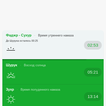
Фаджр - Сухур
Время утреннего намаза
До Шурука осталось 00:25
02:53
Шурук
Восход солнца
05:21
Зухр
Время полуденного намаза
13:14