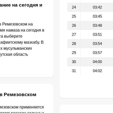
ание на сегодня и
24
03:42
25
03:45
в Ремезовском на
26
03:48
емя намаза на сегодня в
27
03:51
та выберите
афиитскому мазхабу. В
28
03:54
ых мусульманских
29
03:57
утская область
30
04:00
31
04:02
 в Ремезовском
мезовском применяется