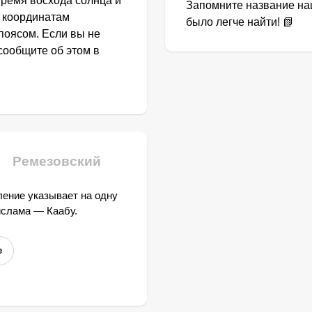
Время восхода солнца и
Запомните название наш
о координатам
было легче найти! 📗
поясом. Если вы не
сообщите об этом в
Ремезовский
ение указывает на одну
ислама — Каабу.
е