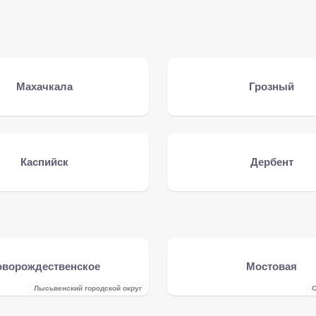
Махачкала
Грозный
Каспийск
Дербент
оворождественское
Мостовая
Лысьвенский городской округ
О