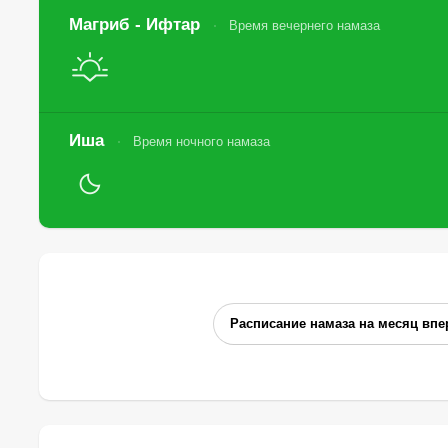
Магриб - Ифтар
Время вечернего намаза
Иша
Время ночного намаза
Расписание намаза на месяц впе