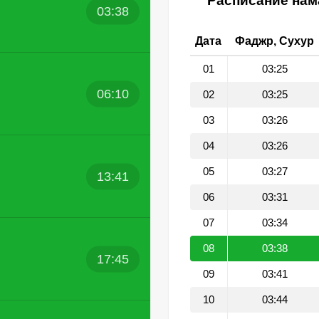
Расписание нама
03:38
Дата
Фаджр, Сухур
01
03:25
06:10
02
03:25
03
03:26
04
03:26
05
03:27
13:41
06
03:31
07
03:34
08
03:38
17:45
09
03:41
10
03:44