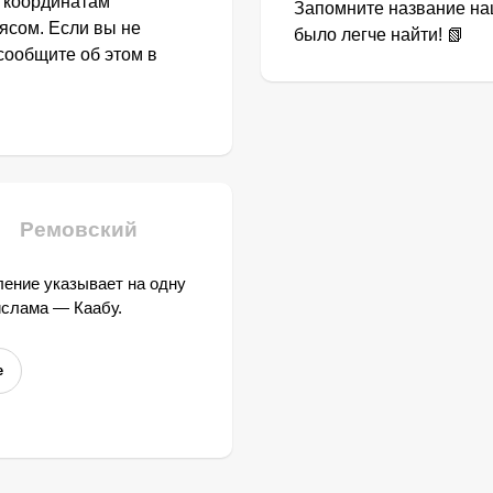
о координатам
Запомните название наш
ясом. Если вы не
было легче найти! 📗
сообщите об этом в
Ремовский
ение указывает на одну
ислама — Каабу.
е