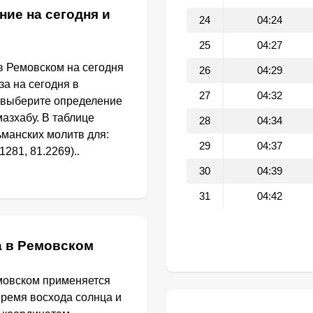
ние на сегодня и
24
04:24
25
04:27
в Ремовском на сегодня
26
04:29
за на сегодня в
27
04:32
 выберите определение
азхабу. В таблице
28
04:34
манских молитв для:
29
04:37
281, 81.2269)..
30
04:39
31
04:42
а в Ремовском
мовском применяется
Время восхода солнца и