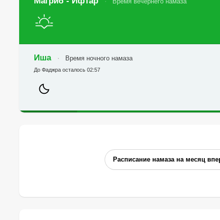
Магриб - Ифтар
Время вечернего намаза
Иша
Время ночного намаза
До Фаджра осталось 02:57
Расписание намаза на месяц впе