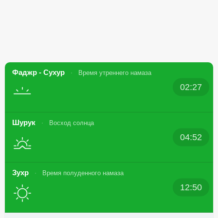
Фаджр - Сухур
Время утреннего намаза
02:27
Шурук
Восход солнца
04:52
Зухр
Время полуденного намаза
12:50