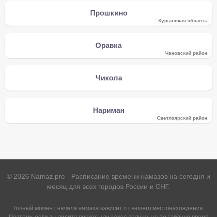
Прошкино
Курганская область
Оравка
Чановский район
Чикола
Нариман
Светлоярский район
©
2026
Namaz.pro - Расписание времени намазов на сегодня и
месяц для всех городов России и СНГ.
Точный момент начала намаза зависит от вашего местонахождения.