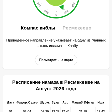
Компас киблы
Ресмекеево
Приведенное направление указывает на одну из главных
святынь ислама — Каабу.
Посмотреть на карте
Расписание намаза в Ресмекееве на
Август 2026 года
Дата
Фаджр, Сухур
Шурук
Зухр
Аср
Магриб, Ифтар
Иша
01
03:04
05:29
13:28
17:42
21:25
23:42