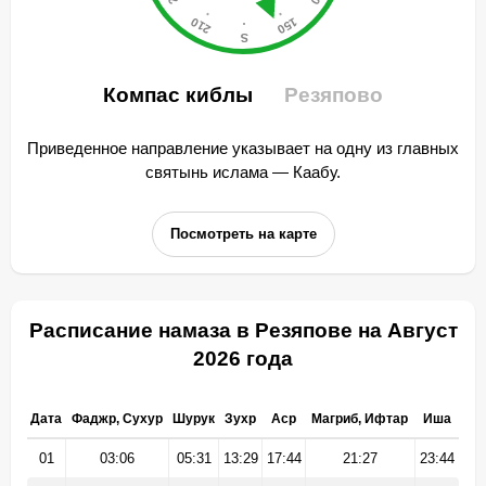
Компас киблы
Резяпово
Приведенное направление указывает на одну из главных
святынь ислама — Каабу.
Посмотреть на карте
Расписание намаза в Резяпове на Август
2026 года
Дата
Фаджр, Сухур
Шурук
Зухр
Аср
Магриб, Ифтар
Иша
01
03:06
05:31
13:29
17:44
21:27
23:44