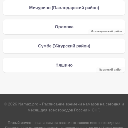
Мичурино (Павлодарский район)
Орловка
Исилькульский район
Сумбе (Уйгурский район)
Няшино
Пермский район
©
2026
Namaz.pro - Расписание времени намазов на сегодня и
месяц для всех городов России и СНГ.
Точный момент начала намаза зависит от вашего местонахождения.